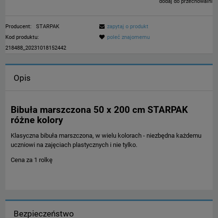
dodaj do przechowalni
Producent:
STARPAK
zapytaj o produkt
Kod produktu:
poleć znajomemu
218488_20231018152442
Opis
Bibuła marszczona 50 x 200 cm STARPAK
różne kolory
Klasyczna bibuła marszczona, w wielu kolorach - niezbędna każdemu
uczniowi na zajęciach plastycznych i nie tylko.
Cena za 1 rolkę
Bezpieczeństwo