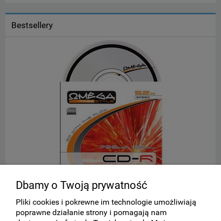
Bestsellery
Dbamy o Twoją prywatność
(!) Płyta CD-R w kopercie OMEGA
S
Pliki cookies i pokrewne im technologie umożliwiają
poprawne działanie strony i pomagają nam