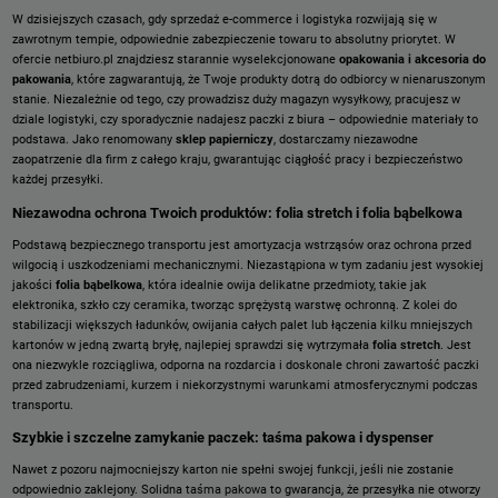
W dzisiejszych czasach, gdy sprzedaż e-commerce i logistyka rozwijają się w
zawrotnym tempie, odpowiednie zabezpieczenie towaru to absolutny priorytet. W
ofercie netbiuro.pl znajdziesz starannie wyselekcjonowane
opakowania i akcesoria do
pakowania
, które zagwarantują, że Twoje produkty dotrą do odbiorcy w nienaruszonym
stanie. Niezależnie od tego, czy prowadzisz duży magazyn wysyłkowy, pracujesz w
dziale logistyki, czy sporadycznie nadajesz paczki z biura – odpowiednie materiały to
podstawa. Jako renomowany
sklep papierniczy
, dostarczamy niezawodne
zaopatrzenie dla firm z całego kraju, gwarantując ciągłość pracy i bezpieczeństwo
każdej przesyłki.
Niezawodna ochrona Twoich produktów: folia stretch i folia bąbelkowa
Podstawą bezpiecznego transportu jest amortyzacja wstrząsów oraz ochrona przed
wilgocią i uszkodzeniami mechanicznymi. Niezastąpiona w tym zadaniu jest wysokiej
jakości
folia bąbelkowa
, która idealnie owija delikatne przedmioty, takie jak
elektronika, szkło czy ceramika, tworząc sprężystą warstwę ochronną. Z kolei do
stabilizacji większych ładunków, owijania całych palet lub łączenia kilku mniejszych
kartonów w jedną zwartą bryłę, najlepiej sprawdzi się wytrzymała
folia stretch
. Jest
ona niezwykle rozciągliwa, odporna na rozdarcia i doskonale chroni zawartość paczki
przed zabrudzeniami, kurzem i niekorzystnymi warunkami atmosferycznymi podczas
transportu.
Szybkie i szczelne zamykanie paczek: taśma pakowa i dyspenser
Nawet z pozoru najmocniejszy karton nie spełni swojej funkcji, jeśli nie zostanie
odpowiednio zaklejony. Solidna
taśma pakowa
to gwarancja, że przesyłka nie otworzy