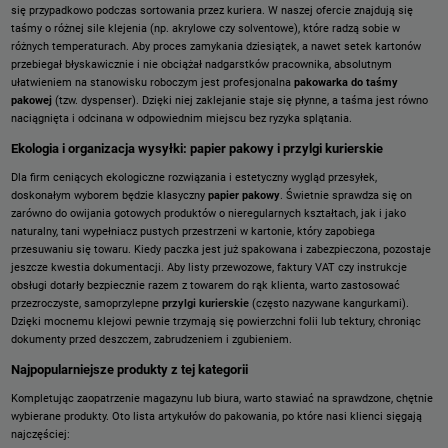
się przypadkowo podczas sortowania przez kuriera. W naszej ofercie znajdują się
taśmy o różnej sile klejenia (np. akrylowe czy solventowe), które radzą sobie w
różnych temperaturach. Aby proces zamykania dziesiątek, a nawet setek kartonów
przebiegał błyskawicznie i nie obciążał nadgarstków pracownika, absolutnym
ułatwieniem na stanowisku roboczym jest profesjonalna
pakowarka do taśmy
pakowej
(tzw. dyspenser). Dzięki niej zaklejanie staje się płynne, a taśma jest równo
naciągnięta i odcinana w odpowiednim miejscu bez ryzyka splątania.
Ekologia i organizacja wysyłki: papier pakowy i przylgi kurierskie
Dla firm ceniących ekologiczne rozwiązania i estetyczny wygląd przesyłek,
doskonałym wyborem będzie klasyczny
papier pakowy
. Świetnie sprawdza się on
zarówno do owijania gotowych produktów o nieregularnych kształtach, jak i jako
naturalny, tani wypełniacz pustych przestrzeni w kartonie, który zapobiega
przesuwaniu się towaru. Kiedy paczka jest już spakowana i zabezpieczona, pozostaje
jeszcze kwestia dokumentacji. Aby listy przewozowe, faktury VAT czy instrukcje
obsługi dotarły bezpiecznie razem z towarem do rąk klienta, warto zastosować
przezroczyste, samoprzylepne
przylgi kurierskie
(często nazywane kangurkami).
Dzięki mocnemu klejowi pewnie trzymają się powierzchni folii lub tektury, chroniąc
dokumenty przed deszczem, zabrudzeniem i zgubieniem.
Najpopularniejsze produkty z tej kategorii
Kompletując zaopatrzenie magazynu lub biura, warto stawiać na sprawdzone, chętnie
wybierane produkty. Oto lista artykułów do pakowania, po które nasi klienci sięgają
najczęściej: