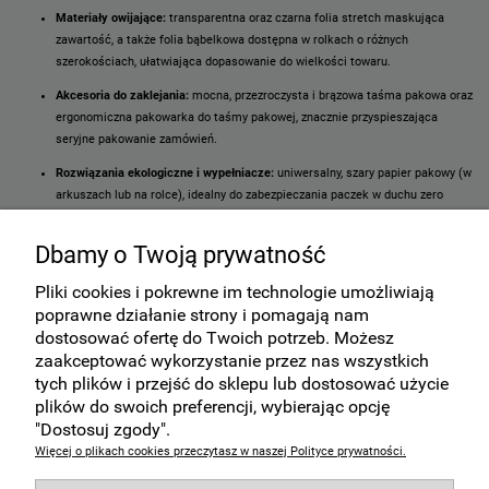
Materiały owijające:
transparentna oraz czarna folia stretch maskująca
zawartość, a także folia bąbelkowa dostępna w rolkach o różnych
szerokościach, ułatwiająca dopasowanie do wielkości towaru.
Akcesoria do zaklejania:
mocna, przezroczysta i brązowa taśma pakowa oraz
ergonomiczna pakowarka do taśmy pakowej, znacznie przyspieszająca
seryjne pakowanie zamówień.
Rozwiązania ekologiczne i wypełniacze:
uniwersalny, szary papier pakowy (w
arkuszach lub na rolce), idealny do zabezpieczania paczek w duchu zero
waste.
Dbamy o Twoją prywatność
Organizacja dokumentów:
przylgi kurierskie w popularnych formatach (C5,
C6, DL), gwarantujące, że etykiety nadawcze są zawsze widoczne i
Pliki cookies i pokrewne im technologie umożliwiają
bezpieczne.
poprawne działanie strony i pomagają nam
Podstawowe opakowania:
wytrzymałe koperty bąbelkowe, klasyczne kartony
dostosować ofertę do Twoich potrzeb. Możesz
klapowe i tuby wysyłkowe.
zaakceptować wykorzystanie przez nas wszystkich
tych plików i przejść do sklepu lub dostosować użycie
Materiały do pakowania Kraków
- dostawa gratis do klienta przy zakupie za min, 150
zł.
plików do swoich preferencji, wybierając opcję
"Dostosuj zgody".
Więcej o plikach cookies przeczytasz w naszej Polityce prywatności.
Zakupy