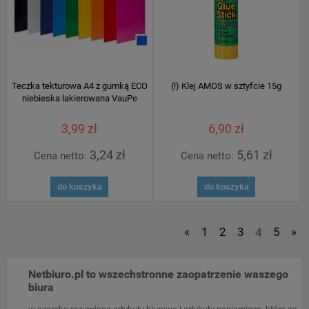
Teczka tekturowa A4 z gumką ECO
(!) Klej AMOS w sztyfcie 15g
niebieska lakierowana VauPe
3,99 zł
6,90 zł
3,24 zł
5,61 zł
Cena netto:
Cena netto:
do koszyka
do koszyka
«
1
2
3
4
5
»
Netbiuro.pl to wszechstronne zaopatrzenie waszego
biura