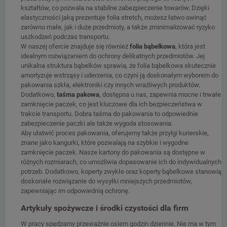
kształtów, co pozwala na stabilne zabezpieczenie towarów. Dzięki
elastyczności jaką prezentuje folia stretch, możesz łatwo owinąć
zarówno małe, jak i duże przedmioty, a także zminimalizować ryzyko
uszkodzeń podczas transportu.
W naszej ofercie znajduje się również
folia bąbelkowa
, która jest
idealnym rozwiązaniem do ochrony delikatnych przedmiotów. Jej
unikalna struktura bąbelków sprawia, że folia bąbelkowa skutecznie
amortyzuje wstrząsy i uderzenia, co czyni ją doskonałym wyborem do
pakowania szkła, elektroniki czy innych wrażliwych produktów.
Dodatkowo,
taśma pakowa
, dostępna u nas, zapewnia mocne i trwałe
zamknięcie paczek, co jest kluczowe dla ich bezpieczeństwa w
trakcie transportu. Dobra taśma do pakowania to odpowiednie
zabezpieczenie paczki ale także wygoda stosowania.
Aby ułatwić proces pakowania, oferujemy także przylgi kurierskie,
znane jako kangurki, które pozwalają na szybkie i wygodne
zamknięcie paczek. Nasze kartony do pakowania są dostępne w
różnych rozmiarach, co umożliwia dopasowanie ich do indywidualnych
potrzeb. Dodatkowo, koperty zwykłe oraz koperty bąbelkowe stanowią
doskonałe rozwiązanie do wysyłki mniejszych przedmiotów,
zapewniając im odpowiednią ochronę.
Artykuły spożywcze i środki czystości dla firm
W pracy spędzamy przeważnie osiem godzin dziennie. Nie ma w tym