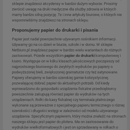
sklepie znajdziesz akcydensy w bardzo dużym wyborze. Prosimy
zwrócić uwagę na druki medyczne dla służby zdrowia w których
mamy bardzo silną pozycję. Te i inne artykuły biurowe, o których nie
wspomnieliśmy znajdziesz na stronach sklepu.
Proponujemy papier do drukarki i pisania
Papier jest nadal powszechnie używanym nośnikiem informacji.
Używamy go na co dzień w biurze, szkole i w domu. W sklepie
Netbiuro.pl znajdziesz papier w bardzo wielu wariantach do różnych
zastosowań. Przede wszystkim
papier do drukarki
komputerowej i
ksero. Występuje on w kilku klasach jakościowych począwszy od
najprostszego biurowego do zwykłych wydruków po papiery o
podwyższonej bieli, zwiększonej gramaturze czy też satynowane.
Papiery oferujemy w bardzo szerokiej gamie kolorystycznej
pozwalającej dobrać papier do aktualnych potrzeb. Od kiedy
wprowadzono do gospodarki urządzenia fiskalne przedsiębiorcy
powszechnie zakupują również papier do wydruków na tych
urządzeniach. Rolki do kasy fiskalnej czy terminala płatniczego
wykonane są przeważnie z specjalnego papieru termicznego o różnej
szerokości i długości wstęgi w zależności od modelu używanego
urządzenia. Specyficznym papierem, który można znaleźć na stronach
naszego sklepu jest papier do plotera. Ma on zastosowanie do
wydruków wielkoformatowych i jest on sprzedawany w rolkach o