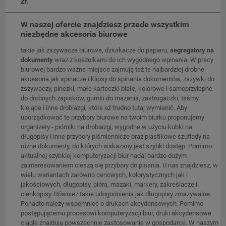
zł.
W naszej ofercie znajdziesz przede wszystkim
niezbędne akcesoria biurowe
takie jak zszywacze biurowe, dziurkacze do papieru,
segregatory na
dokumenty
wraz z koszulkami do ich wygodnego wpinania. W pracy
biurowej bardzo ważne miejsce zajmują też te najbardziej drobne
akcesoria jak spinacze i klipsy do spinania dokumentów, zszywki do
zszywaczy, pinezki, małe karteczki białe, kolorowe i samoprzylepne
do drobnych zapisków, gumki do mazania, zastrugaczki, taśmy
klejące i inne drobiazgi, które aż trudno tutaj wymienić. Aby
uporządkować te przybory biurowe na twoim biurku proponujemy
organizery - piórniki na drobiazgi, wygodne w użyciu kubki na
długopisy i inne przybory piśmiennicze oraz plastikowe szuflady na
różne dokumenty, do których wskazany jest szybki dostęp. Pomimo
aktualnej szybkiej komputeryzacji biur nadal bardzo dużym
zainteresowaniem cieszą się przybory do pisania. U nas znajdziesz, w
wielu wariantach zarówno cenowych, kolorystycznych jak i
jakościowych, długopisy, pióra, mazaki, markery, zakreślacze i
cienkopisy. Również takie udogodnienia jak długopisy zmazywalne.
Ponadto należy wspomnieć o drukach akcydensowych. Pomimo
postępującemu procesowi komputeryzacji biur, druki akcydensowe
ciągle znajdują powszechnie zastosowanie w gospodarce. W naszym