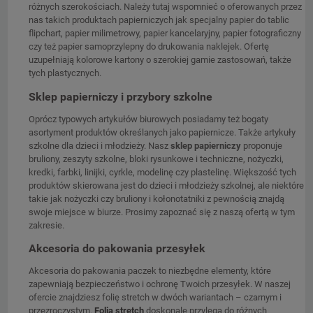
różnych szerokościach. Należy tutaj wspomnieć o oferowanych przez
nas takich produktach papierniczych jak specjalny papier do tablic
flipchart, papier milimetrowy, papier kancelaryjny, papier fotograficzny
czy też papier samoprzylepny do drukowania naklejek. Ofertę
uzupełniają kolorowe kartony o szerokiej gamie zastosowań, także
tych plastycznych.
Sklep papierniczy i przybory szkolne
Oprócz typowych artykułów biurowych posiadamy też bogaty
asortyment produktów określanych jako papiernicze. Także artykuły
szkolne dla dzieci i młodzieży. Nasz
sklep papierniczy
proponuje
bruliony, zeszyty szkolne, bloki rysunkowe i techniczne, nożyczki,
kredki, farbki, linijki, cyrkle, modelinę czy plastelinę. Większość tych
produktów skierowana jest do dzieci i młodzieży szkolnej, ale niektóre
takie jak nożyczki czy bruliony i kołonotatniki z pewnością znajdą
swoje miejsce w biurze. Prosimy zapoznać się z naszą ofertą w tym
zakresie.
Akcesoria do pakowania przesyłek
Akcesoria do pakowania paczek to niezbędne elementy, które
zapewniają bezpieczeństwo i ochronę Twoich przesyłek. W naszej
ofercie znajdziesz folię stretch w dwóch wariantach – czarnym i
przezroczystym.
Folia stretch
doskonale przylega do różnych