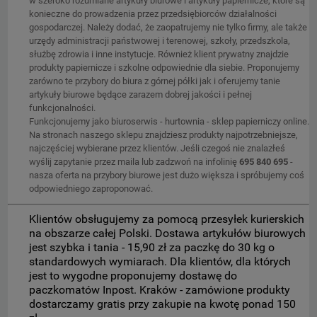
w szeroko rozumiane artykuły biurowe i artykuły papiernicze, które są
konieczne do prowadzenia przez przedsiębiorców działalności
gospodarczej. Należy dodać, że zaopatrujemy nie tylko firmy, ale także
urzędy administracji państwowej i terenowej, szkoły, przedszkola,
służbę zdrowia i inne instytucje. Również klient prywatny znajdzie
produkty papiernicze i szkolne odpowiednie dla siebie. Proponujemy
zarówno te przybory do biura z górnej półki jak i oferujemy tanie
artykuły biurowe będące zarazem dobrej jakości i pełnej
funkcjonalności.
Funkcjonujemy jako biuroserwis - hurtownia - sklep papierniczy online.
Na stronach naszego sklepu znajdziesz produkty najpotrzebniejsze,
najczęściej wybierane przez klientów. Jeśli czegoś nie znalazłeś
wyślij zapytanie przez maila lub zadzwoń na infolinię
695 840 695
-
nasza oferta na przybory biurowe jest dużo większa i spróbujemy coś
odpowiedniego zaproponować.
Klientów obsługujemy za pomocą przesyłek kurierskich
na obszarze całej Polski. Dostawa artykułów biurowych
jest szybka i tania - 15,90 zł za paczkę do 30 kg o
standardowych wymiarach. Dla klientów, dla których
jest to wygodne proponujemy dostawę do
paczkomatów Inpost. Kraków - zamówione produkty
dostarczamy gratis przy zakupie na kwotę ponad 150