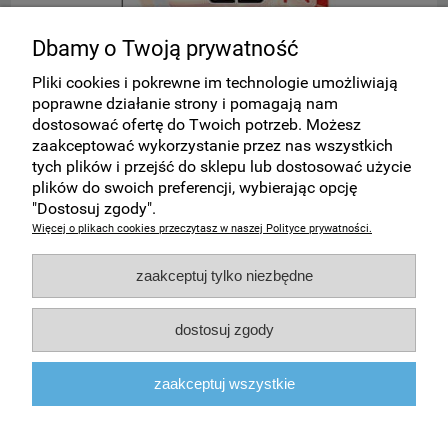
Dbamy o Twoją prywatność
(!) Płyta CD-R w kopercie OMEGA
S
Pliki cookies i pokrewne im technologie umożliwiają
poprawne działanie strony i pomagają nam
dostosować ofertę do Twoich potrzeb. Możesz
1,88 zł
zaakceptować wykorzystanie przez nas wszystkich
tych plików i przejść do sklepu lub dostosować użycie
plików do swoich preferencji, wybierając opcję
do koszyka
"Dostosuj zgody".
Więcej o plikach cookies przeczytasz w naszej Polityce prywatności.
Zakupy
zaakceptuj tylko niezbędne
Pomoc
dostosuj zgody
Moje konto
zaakceptuj wszystkie
Informacje