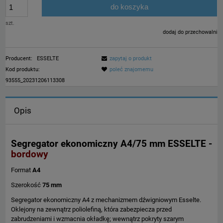
do koszyka
szt.
dodaj do przechowalni
Producent:
ESSELTE
zapytaj o produkt
Kod produktu:
poleć znajomemu
93555_20231206113308
Opis
Segregator ekonomiczny A4/75 mm ESSELTE -
bordowy
Format
A4
Szerokość
75 mm
Segregator ekonomiczny A4 z mechanizmem dźwigniowym Esselte.
Oklejony na zewnątrz poliolefiną, która zabezpiecza przed
zabrudzeniami i wzmacnia okładkę; wewnątrz pokryty szarym