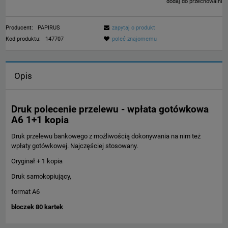
dodaj do przechowalni
Producent:
PAPIRUS
zapytaj o produkt
Kod produktu:
147707
poleć znajomemu
Opis
Druk polecenie przelewu - wpłata gotówkowa
A6 1+1 kopia
Druk przelewu bankowego z możliwością dokonywania na nim też
wpłaty gotówkowej. Najczęściej stosowany.
Oryginał + 1 kopia
Druk samokopiujący,
format A6
bloczek 80 kartek