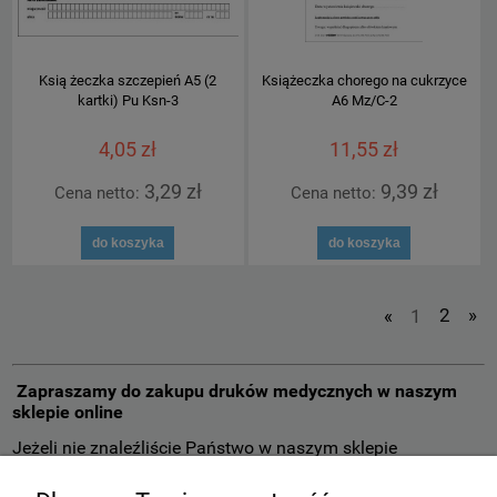
Ksią żeczka szczepień A5 (2
Książeczka chorego na cukrzyce
kartki) Pu Ksn-3
A6 Mz/C-2
4,05 zł
11,55 zł
3,29 zł
9,39 zł
Cena netto:
Cena netto:
do koszyka
do koszyka
«
1
2
»
Zapraszamy do zakupu druków medycznych w naszym
sklepie online
Jeżeli nie znaleźliście Państwo w naszym sklepie
poszukiwane przez was druki lekarskie prosimy o kontakt
telefoniczny 695 840 695 lub mailowy przez formularz