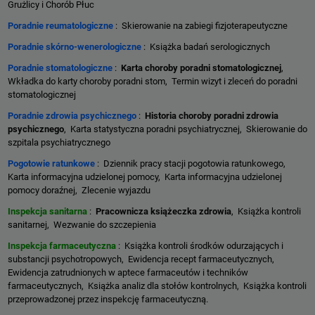
Grużlicy i Chorób Płuc
Poradnie reumatologiczne
: Skierowanie na zabiegi fizjoterapeutyczne
Poradnie skórno-wenerologiczne
: Książka badań serologicznych
Poradnie stomatologiczne
:
Karta choroby poradni stomatologicznej
,
Wkładka do karty choroby poradni stom, Termin wizyt i zleceń do poradni
stomatologicznej
Poradnie zdrowia psychicznego
:
Historia choroby poradni zdrowia
psychicznego
, Karta statystyczna poradni psychiatrycznej, Skierowanie do
szpitala psychiatrycznego
Pogotowie ratunkowe
: Dziennik pracy stacji pogotowia ratunkowego,
Karta informacyjna udzielonej pomocy, Karta informacyjna udzielonej
pomocy doraźnej, Zlecenie wyjazdu
Inspekcja sanitarna
:
Pracownicza książeczka zdrowia
, Książka kontroli
sanitarnej, Wezwanie do szczepienia
Inspekcja farmaceutyczna
: Książka kontroli środków odurzających i
substancji psychotropowych, Ewidencja recept farmaceutycznych,
Ewidencja zatrudnionych w aptece farmaceutów i techników
farmaceutycznych, Książka analiz dla stołów kontrolnych, Książka kontroli
przeprowadzonej przez inspekcję farmaceutyczną.