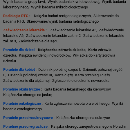
Wynik badania grupy krwi, Wynik badania krwi obwodowej, Wynik badania
laboratoryjnego, Wynik badania mikrobiologicznego
Radiologia RTG
:
Książka badań rentgenologicznych, Skierowanie do
badania RTG, Skierowanie/wynik badania radiologicznego
Zaświadczenia lekarskie
:
Zaświadczenie lekarskie A5, Zaświadczenie
lekarskie A6, Zaświadczenie lekarskie zał. nr 2, Zaświadczenie lekarskie
zał. nr 3, Zaświadczenie dla sądu
Poradnie dla dzieci
:
Książeczka zdrowia dziecka
,
Karta zdrowia
dziecka
, Książka ewidencji noworodków, Wkładka do karty zdrowia
dziecka
Poradnie dla kobiet
: Dziennik położnej część I, Dziennik położnej część
II, Dziennik położnej część III, Karta ciąży, Karta przebiegu ciąży,
Zaświadczenie dla ciężarnej, Zgłoszenie o urodzeniu noworodka
Poradnie okulistyczne
: Karta badania lekarskiego dla kierowców,
Książeczka chorego na jaskrę
Poradnie onkologiczne
: Karta zgłoszenia nowotworu złośliwego, Wyniki
badania cytologicznego
Poradnie przeciwcukrzycowe
: Książeczka chorego na cukrzyce
Poradnie przeciwgruźlicze
: Książka chorego zarejestrowanego w Poradni