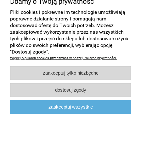
Dbamy o Twoją prywatność
dostępny w zakładce Kontakt. Druki medyczne wysyłamy
szybko i tanio kurierem na obszarze całej Polski. Dla tych
Pliki cookies i pokrewne im technologie umożliwiają
klientów dla których będzie to wygodne proponujemy odbiór
poprawne działanie strony i pomagają nam
w paczkomatach Inpost.
dostosować ofertę do Twoich potrzeb. Możesz
zaakceptować wykorzystanie przez nas wszystkich
Druki medyczne - Kraków
- bezpłatna dostawa przy zakupie
tych plików i przejść do sklepu lub dostosować użycie
produktów na minimum 150 złotych. Możliwy także odbiór
plików do swoich preferencji, wybierając opcję
osobisty druków medycznych i innych artykułów biurowych
"Dostosuj zgody".
Kraków, ul. Krowoderska 22
.
Więcej o plikach cookies przeczytasz w naszej Polityce prywatności.
Zakupy
zaakceptuj tylko niezbędne
Pomoc
dostosuj zgody
Moje konto
zaakceptuj wszystkie
Informacje
pokaż pełną wersję strony
Sklep internetowy Shoper.pl