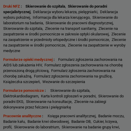
Druki NFZ
:
Skierowanie do szpitala
,
Skierowanie do poradni
specjalistycznej
, Deklaracja wyboru lekarza, pielęgniarki, Deklaracja
wyboru położnej, Informacja dla lekarza kierującego, Skierowanie do
laboratorium na badania, Skierowanie do pracowni diagnostycznej,
Skierowanie do szpitala, Zlecenie na transport sanitarny, Zlecenie na
zaopatrzenie w środki pomocnicze w zakresie optyki okularowej, Zlecenie
na zaopatrzenie w przedmioty ortopedyczne i środki pomocnicze, Zlecenie
na zaopatrzenie w środki pomocnicze, Zlecenie na zaopatrzenie w wyroby
medyczne
Formularze opieki medycznej
:
Formularz zgłoszenia zachorowania na
AIDS lub zakażenia HIV, Formularz zgłoszenia zachorowania na chorobę
przenoszoną drogą płciową, Formularz zgłoszenia zachorowania na
chorobę zakaźną, Formularz zgłoszenia zachorowania na gruźlicę,
Książeczka szczepień, Wezwanie do szczepienia
Formularze pomocnicze
:
Skierowanie do szpitala,
Elektrokardiodiagram, Karta kontroli zgłoszeń w poradni, Skierowanie do
poradni EKG, Skierowanie na konsultacje, Zlecenie na zabiegi
dokonywane przez felczera i pielęgniarkę
Pracownie analityczne
:
Księga pracowni analitycznej, Badanie moczu,
Badanie kału, Badanie krwi obwodowej, Badanie OB, Cukier, krzywa,
profil, Skierowanie do laboratrium, Skierowanie na badanie grupy krwi,