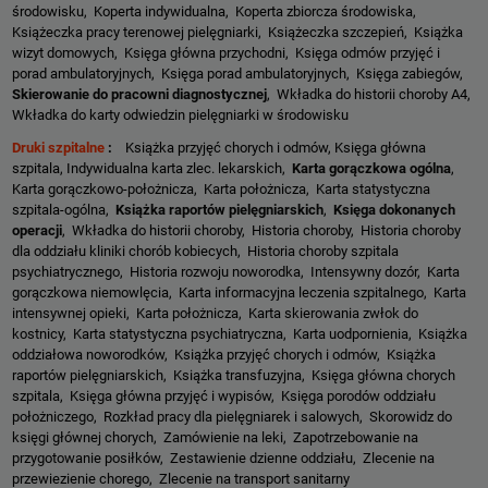
środowisku, Koperta indywidualna, Koperta zbiorcza środowiska,
Książeczka pracy terenowej pielęgniarki, Książeczka szczepień, Książka
wizyt domowych, Księga główna przychodni, Księga odmów przyjęć i
porad ambulatoryjnych, Księga porad ambulatoryjnych, Księga zabiegów,
Skierowanie do pracowni diagnostycznej
, Wkładka do historii choroby A4,
Wkładka do karty odwiedzin pielęgniarki w środowisku
Druki szpitalne
:
Książka przyjęć chorych i odmów, Księga główna
szpitala, Indywidualna karta zlec. lekarskich,
Karta gorączkowa ogólna
,
Karta gorączkowo-położnicza, Karta położnicza, Karta statystyczna
szpitala-ogólna,
Książka raportów pielęgniarskich
,
Księga dokonanych
operacji
, Wkładka do historii choroby, Historia choroby, Historia choroby
dla oddziału kliniki chorób kobiecych, Historia choroby szpitala
psychiatrycznego, Historia rozwoju noworodka, Intensywny dozór, Karta
gorączkowa niemowlęcia, Karta informacyjna leczenia szpitalnego, Karta
intensywnej opieki, Karta położnicza, Karta skierowania zwłok do
kostnicy, Karta statystyczna psychiatryczna, Karta uodpornienia, Książka
oddziałowa noworodków, Książka przyjęć chorych i odmów, Książka
raportów pielęgniarskich, Książka transfuzyjna, Księga główna chorych
szpitala, Księga główna przyjęć i wypisów, Księga porodów oddziału
położniczego, Rozkład pracy dla pielęgniarek i salowych, Skorowidz do
księgi głównej chorych, Zamówienie na leki, Zapotrzebowanie na
przygotowanie posiłków, Zestawienie dzienne oddziału, Zlecenie na
przewiezienie chorego, Zlecenie na transport sanitarny