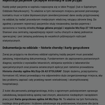
Rejestracja pacjentów i przepływ informacji w izbie przyjęć
Każdy pobyt pacjenta w szpitalu rozpoczyna się w Izbie Przyjęć (lub w Szpitalnym
Oddziale Ratunkowym). To właśnie w tym nerwowym miejscu personel pierwszego
kontaktu musi w trybie błyskawicznym zewidencjonować dane osoby przyjmowanej
na oddział, by nadać procedurom medycznym właściwy, ratujący zdrowie bieg. Do
zgodnej z prawem rejestracji pacjentów służy niezawodna, bardzo pojemna i
oprawiona w twardą okładkę
Księga główna przyjęć i wypisów Mz/Szp-27 100 kartek
.
Stanowi ona centralny, najważniejszy rejestr ruchu chorych w danej jednostce
operacyjnej i jest żelazną podstawą do wszelkich późniejszych rozliczeń
statystycznych.
Dokumentacja na oddziale – historie choroby i karty gorączkowe
Zaraz po przyjęciu na docelowy oddział szpitalny, każdy pacjent musi posiadać
założoną, indywidualną dokumentację. Fundamentem do zapisywania postawionych
diagnoz, wyników z wywiadów lekarskich, wklejania wyników z laboratoriów
specjalistycznych oraz pisania ostatecznych epikryz jest rzetelnie prowadzona
Historia choroby ogólna Mz/Szp-26 A3 STOLGRAF
. Dzięki dużemu, przejrzystemu
formatowi A3, lekarz prowadzący ma odpowiednio dużo zorganizowanego miejsca, aby
bez problemu zapisać cały przebieg nawet wielodniowej i skomplikowanej
hospitalizacji.
Z kolei dla personelu pielęgniarskiego, który z ogromnym poświęceniem sprawuje
całodobową, bezpośrednią opiekę nad chorym, absolutnie niezbędnym narzędziem
pracy jest
Karta gorączkowa ogólna A4 Mz/Szp-16
. To właśnie na tym formularzu,
każdego dnia graficznie i liczbowo odnotowuje się podstawowe, kluczowe dla życia