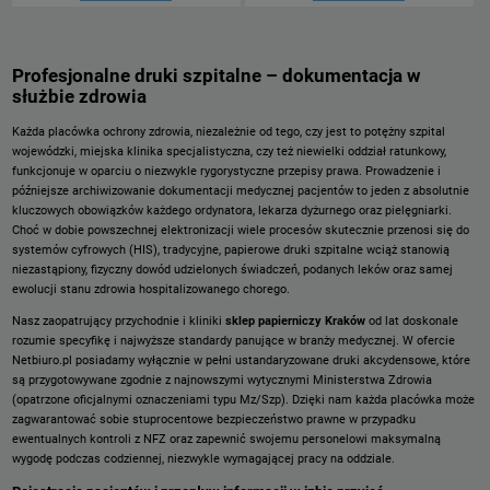
Profesjonalne druki szpitalne – dokumentacja w
służbie zdrowia
Każda placówka ochrony zdrowia, niezależnie od tego, czy jest to potężny szpital
wojewódzki, miejska klinika specjalistyczna, czy też niewielki oddział ratunkowy,
funkcjonuje w oparciu o niezwykle rygorystyczne przepisy prawa. Prowadzenie i
późniejsze archiwizowanie dokumentacji medycznej pacjentów to jeden z absolutnie
kluczowych obowiązków każdego ordynatora, lekarza dyżurnego oraz pielęgniarki.
Choć w dobie powszechnej elektronizacji wiele procesów skutecznie przenosi się do
systemów cyfrowych (HIS), tradycyjne, papierowe druki szpitalne wciąż stanowią
niezastąpiony, fizyczny dowód udzielonych świadczeń, podanych leków oraz samej
ewolucji stanu zdrowia hospitalizowanego chorego.
Nasz zaopatrujący przychodnie i kliniki
sklep papierniczy Kraków
od lat doskonale
rozumie specyfikę i najwyższe standardy panujące w branży medycznej. W ofercie
Netbiuro.pl posiadamy wyłącznie w pełni ustandaryzowane druki akcydensowe, które
są przygotowywane zgodnie z najnowszymi wytycznymi Ministerstwa Zdrowia
(opatrzone oficjalnymi oznaczeniami typu Mz/Szp). Dzięki nam każda placówka może
zagwarantować sobie stuprocentowe bezpieczeństwo prawne w przypadku
ewentualnych kontroli z NFZ oraz zapewnić swojemu personelowi maksymalną
wygodę podczas codziennej, niezwykle wymagającej pracy na oddziale.