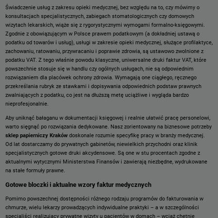
Świadczenie usług z zakresu opieki medycznej, bez względu na to, czy mówimy o
konsultacjach specjalistycznych, zabiegach stomatologicznych czy domowych
wizytach lekarskich, wiąże się z rygorystycznymi wymogami formalno-księgowymi.
Zgodnie z obowiązującym w Polsce prawem podatkowym (a dokładniej ustawą o
podatku od towarów i usług), usługi w zakresie opieki medycznej, służące profilaktyce,
zachowaniu, ratowaniu, przywracaniu i poprawie zdrowia, są ustawowo zwolnione z
podatku VAT. Z tego właśnie powodu klasyczne, uniwersalne druki faktur VAT, które
powszechnie stosuje się w handlu czy ogólnych usługach, nie są odpowiednim
rozwiązaniem dla placówek ochrony zdrowia. Wymagają one ciągłego, ręcznego
przekreślania rubryk ze stawkami i dopisywania odpowiednich podstaw prawnych
zwalniających z podatku, co jest na dłuższą metę uciążliwe i wygląda bardzo
nieprofesjonalnie.
Aby uniknąć bałaganu w dokumentacji księgowej i realnie ułatwić pracę personelowi,
warto sięgnąć po rozwiązania dedykowane. Nasz zorientowany na biznesowe potrzeby
sklep papierniczy Kraków
doskonale rozumie specyfikę pracy w branży medycznej.
Od lat dostarczamy do prywatnych gabinetów, niewielkich przychodni oraz klinik
specjalistycznych gotowe druki akcydensowe. Są one w stu procentach zgodne z
aktualnymi wytycznymi Ministerstwa Finansów i zawierają niezbędne, wydrukowane
na stałe formuły prawne.
Gotowe bloczki i aktualne wzory faktur medycznych
Pomimo powszechnej dostępności różnego rodzaju programów do fakturowania w
chmurze, wielu lekarzy prowadzących indywidualne praktyki – a w szczególności
specjaliści realizujący prywatne wizyty u pacjentów w domach – wciąż chętnie