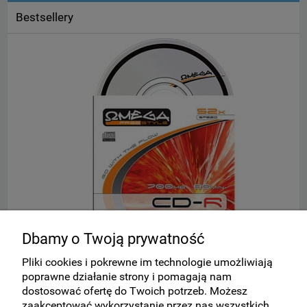
Bestsellery
Dbamy o Twoją prywatność
(!) Płyta CD-R w kopercie OMEGA
S
Pliki cookies i pokrewne im technologie umożliwiają
poprawne działanie strony i pomagają nam
dostosować ofertę do Twoich potrzeb. Możesz
1,88 zł
zaakceptować wykorzystanie przez nas wszystkich