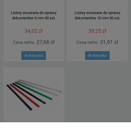
Listwy wsuwane do oprawy
Listwy wsuwane do oprawy
dokumentów 6 mm 50 szt.
dokumentów 10 mm 50 szt.
34,02 zł
39,25 zł
27,66 zł
31,91 zł
Cena netto:
Cena netto:
do koszyka
do koszyka
Listwy wsuwane do oprawy