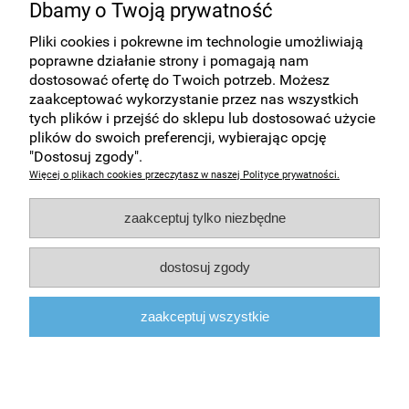
Dbamy o Twoją prywatność
dokumentów 15 mm 50 szt.
Pliki cookies i pokrewne im technologie umożliwiają
49,06 zł
poprawne działanie strony i pomagają nam
dostosować ofertę do Twoich potrzeb. Możesz
39,89 zł
Cena netto:
zaakceptować wykorzystanie przez nas wszystkich
tych plików i przejść do sklepu lub dostosować użycie
do koszyka
plików do swoich preferencji, wybierając opcję
"Dostosuj zgody".
Więcej o plikach cookies przeczytasz w naszej Polityce prywatności.
Zakupy
zaakceptuj tylko niezbędne
Pomoc
dostosuj zgody
Moje konto
zaakceptuj wszystkie
Informacje
pokaż pełną wersję strony