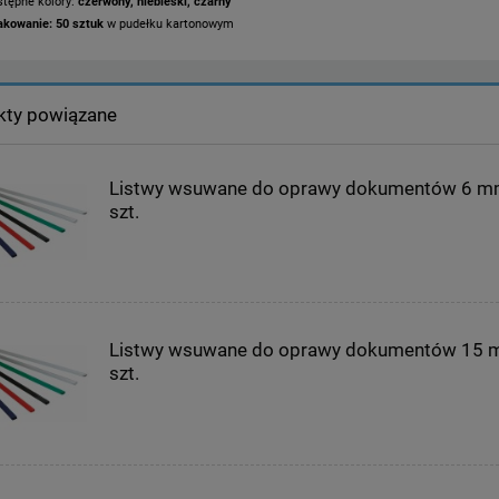
stępne kolory:
czerwony, niebieski, czarny
akowanie: 50 sztuk
w pudełku kartonowym
kty powiązane
Listwy wsuwane do oprawy dokumentów 6 m
szt.
Listwy wsuwane do oprawy dokumentów 15 
szt.