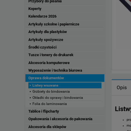
Przybory do pisania
Koperty
Kalendarze 2026
Artykuły szkolne i papiernicze
Artykuły dla plastyków
Artykuły spożywcze
Środki czystości
Tusze i tonery do drukarek
Akcesoria komputerowe
Wyposażenie i technika biurowa
Oprawa dokumentów
Listwy wsuwane
Opis
Grzbiety do bindowania
Okładki do oprawy i bindowania
Folia do laminowania
List
Tablice i flipcharty
Opakowania i akcesoria do pakowania
pr
mo
Akcesoria dla sklepów