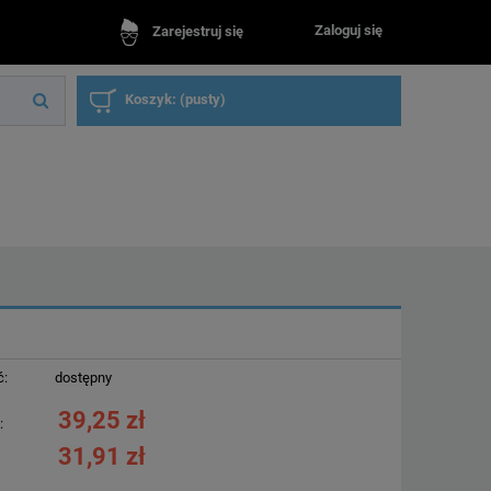
Zaloguj się
Zarejestruj się
Koszyk:
(pusty)
ć:
dostępny
39,25 zł
:
31,91 zł