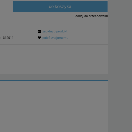
do koszyka
.
dodaj do przechowalni
zapytaj o produkt
:
312011
poleć znajomemu