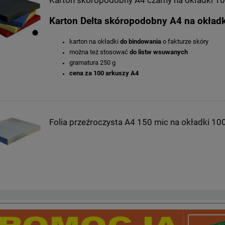
Karton skóropodobny A4 czarny na okładki 10
Karton Delta skóropodobny A4 na okładk
karton na okładki
do bindowania
o fakturze skóry
można też stosować
do listw wsuwanych
gramatura 250 g
cena za 100 arkuszy A4
Folia przeźroczysta A4 150 mic na okładki 100