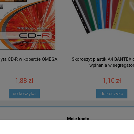
Płyta CD-R w kopercie OMEGA
Skoroszyt plastik A4 BANTEX 
wpinania w segregato
1,88 zł
1,10 zł
do koszyka
do koszyka
Moje konto
ć?
Logowanie