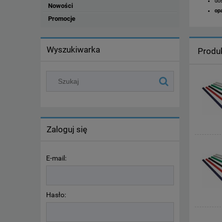
do
Nowości
op
Promocje
Wyszukiwarka
Produ
Zaloguj się
E-mail:
Hasło: