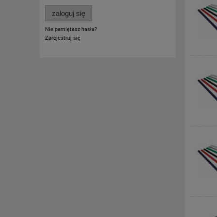
zaloguj się
Nie pamiętasz hasła?
Zarejestruj się