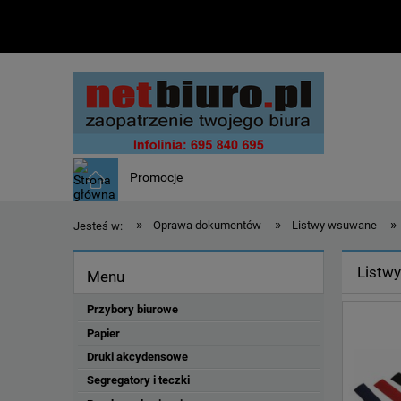
Promocje
»
»
»
Oprawa dokumentów
Listwy wsuwane
Jesteś w:
Listw
Menu
Przybory biurowe
Papier
Druki akcydensowe
Segregatory i teczki