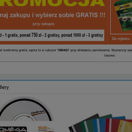
ć konkretny gratis, wpisz to w rubryce "
UWAGI
" przy składaniu zamówienia. Wystarczy w
losowo.
lery