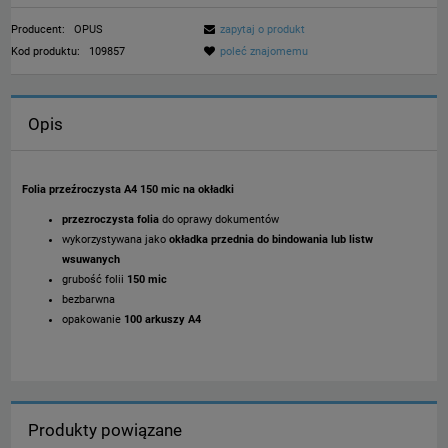
Producent:
OPUS
zapytaj o produkt
Kod produktu:
109857
poleć znajomemu
Opis
Folia przeźroczysta A4 150 mic na okładki
przezroczysta folia
do oprawy dokumentów
wykorzystywana jako
okładka przednia
do bindowania lub listw
wsuwanych
grubość folii
150 mic
bezbarwna
opakowanie
100 arkuszy A4
Produkty powiązane