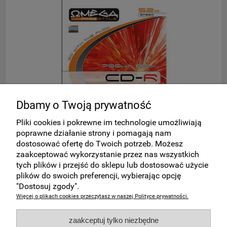
Dbamy o Twoją prywatność
(!) Płyta CD-R w kopercie OMEGA
S
Pliki cookies i pokrewne im technologie umożliwiają
poprawne działanie strony i pomagają nam
dostosować ofertę do Twoich potrzeb. Możesz
1,88 zł
zaakceptować wykorzystanie przez nas wszystkich
tych plików i przejść do sklepu lub dostosować użycie
plików do swoich preferencji, wybierając opcję
do koszyka
"Dostosuj zgody".
Więcej o plikach cookies przeczytasz w naszej Polityce prywatności.
Zakupy
zaakceptuj tylko niezbędne