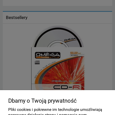
Bestsellery
Dbamy o Twoją prywatność
(!) Płyta CD-R w kopercie OMEGA
S
Pliki cookies i pokrewne im technologie umożliwiają
poprawne działanie strony i pomagają nam