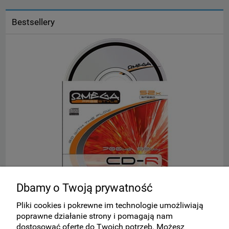
Bestsellery
Dbamy o Twoją prywatność
(!) Płyta CD-R w kopercie OMEGA
S
Pliki cookies i pokrewne im technologie umożliwiają
poprawne działanie strony i pomagają nam
dostosować ofertę do Twoich potrzeb. Możesz