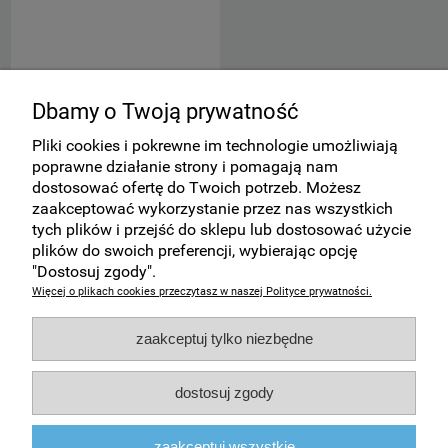
Wkład - grafit do ołówka
Dbamy o Twoją prywatność
automatycznego PENTEL 0,7 mm
Pliki cookies i pokrewne im technologie umożliwiają
5,47 zł
poprawne działanie strony i pomagają nam
dostosować ofertę do Twoich potrzeb. Możesz
4,45 zł
Cena netto:
zaakceptować wykorzystanie przez nas wszystkich
tych plików i przejść do sklepu lub dostosować użycie
do koszyka
plików do swoich preferencji, wybierając opcję
"Dostosuj zgody".
Więcej o plikach cookies przeczytasz w naszej Polityce prywatności.
Zakupy
zaakceptuj tylko niezbędne
Pomoc
dostosuj zgody
Moje konto
zaakceptuj wszystkie