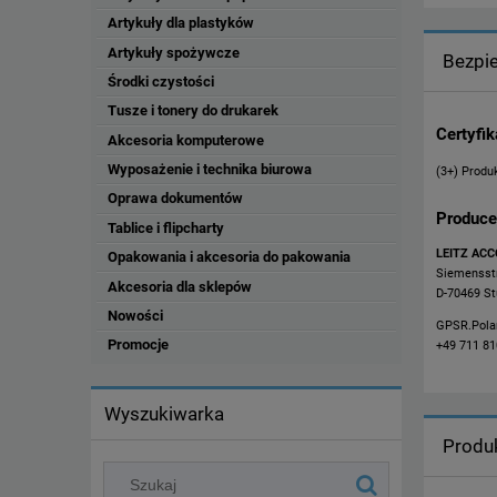
Artykuły dla plastyków
Artykuły spożywcze
Bezpi
Środki czystości
Tusze i tonery do drukarek
Certyfi
Akcesoria komputerowe
Wyposażenie i technika biurowa
(3+) Produk
Oprawa dokumentów
Produce
Tablice i flipcharty
LEITZ ACC
Opakowania i akcesoria do pakowania
Siemensstr
Akcesoria dla sklepów
D-70469 St
Nowości
GPSR.Pol
Promocje
+49 711 8
Wyszukiwarka
Produ