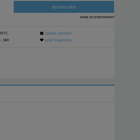
do koszyka
.
dodaj do przechowalni
LEITZ
zapytaj o produkt
:
569
poleć znajomemu