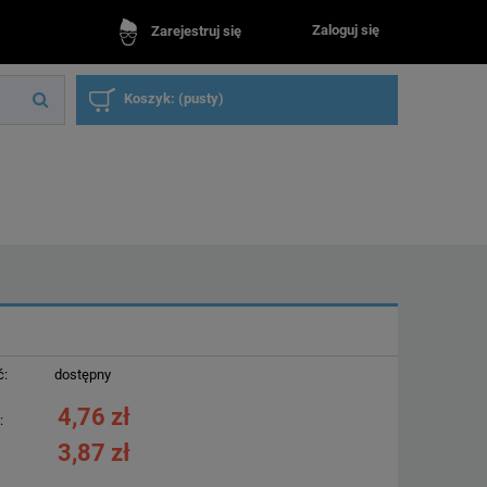
Zaloguj się
Zarejestruj się
Koszyk:
(pusty)
ć:
dostępny
4,76 zł
:
3,87 zł