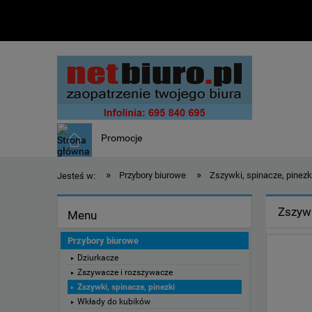
Promocje
»
»
Przybory biurowe
Zszywki, spinacze, pinezk
Jesteś w:
Zszyw
Menu
Przybory biurowe
Dziurkacze
Zszywacze i rozszywacze
Zszywki, spinacze, pinezki
Wkłady do kubików