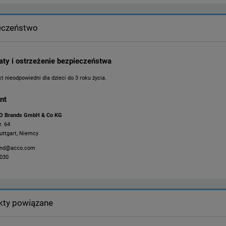
eczeństwo
katy i ostrzeżenie bezpieczeństwa
t nieodpowiedni dla dzieci do 3 roku życia.
nt
O Brands GmbH & Co KG
. 64
uttgart, Niemcy
and@acco.com
1030
kty powiązane