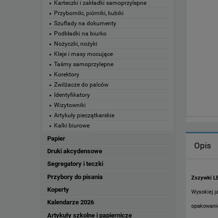
Karteczki i zakładki samoprzylepne
Przyborniki, piórniki, kubiki
Szuflady na dokumenty
Podkładki na biurko
Nożyczki, nożyki
Kleje i masy mocujące
Taśmy samoprzylepne
Korektory
Zwilżacze do palców
Identyfikatory
Wizytowniki
Artykuły pieczątkarskie
Kalki biurowe
Papier
Opis
Druki akcydensowe
Segregatory i teczki
Przybory do pisania
Zszywki L
Koperty
Wysokiej j
Kalendarze 2026
opakowanie
Artykuły szkolne i papiernicze