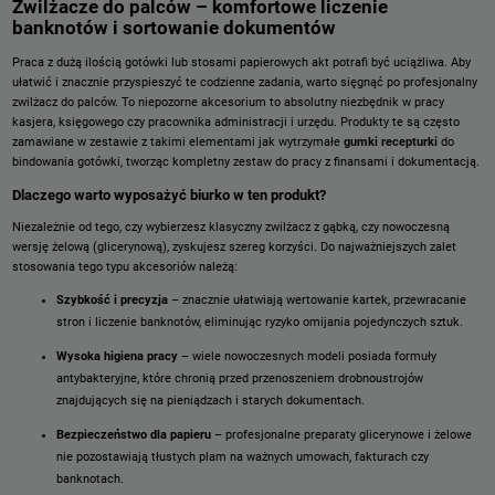
Zwilżacze do palców – komfortowe liczenie
banknotów i sortowanie dokumentów
Praca z dużą ilością gotówki lub stosami papierowych akt potrafi być uciążliwa. Aby
ułatwić i znacznie przyspieszyć te codzienne zadania, warto sięgnąć po profesjonalny
zwilżacz do palców. To niepozorne akcesorium to absolutny niezbędnik w pracy
kasjera, księgowego czy pracownika administracji i urzędu. Produkty te są często
zamawiane w zestawie z takimi elementami jak wytrzymałe
gumki recepturki
do
bindowania gotówki, tworząc kompletny zestaw do pracy z finansami i dokumentacją.
Dlaczego warto wyposażyć biurko w ten produkt?
Niezależnie od tego, czy wybierzesz klasyczny zwilżacz z gąbką, czy nowoczesną
wersję żelową (glicerynową), zyskujesz szereg korzyści. Do najważniejszych zalet
stosowania tego typu akcesoriów należą:
Szybkość i precyzja
– znacznie ułatwiają wertowanie kartek, przewracanie
stron i liczenie banknotów, eliminując ryzyko omijania pojedynczych sztuk.
Wysoka higiena pracy
– wiele nowoczesnych modeli posiada formuły
antybakteryjne, które chronią przed przenoszeniem drobnoustrojów
znajdujących się na pieniądzach i starych dokumentach.
Bezpieczeństwo dla papieru
– profesjonalne preparaty glicerynowe i żelowe
nie pozostawiają tłustych plam na ważnych umowach, fakturach czy
banknotach.