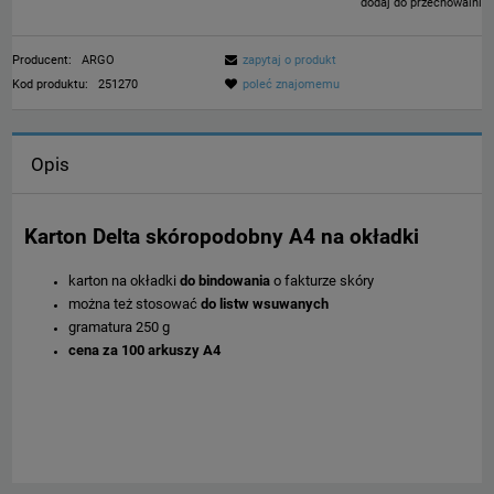
dodaj do przechowalni
Producent:
ARGO
zapytaj o produkt
Kod produktu:
251270
poleć znajomemu
Opis
Karton Delta skóropodobny A4 na okładki
karton na okładki
do bindowania
o fakturze skóry
można też stosować
do listw wsuwanych
gramatura 250 g
cena za 100 arkuszy A4