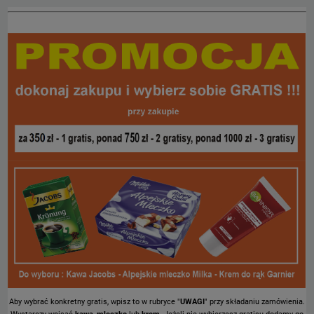
Aby wybrać konkretny gratis, wpisz to w rubryce "
UWAGI
" przy składaniu zamówienia.