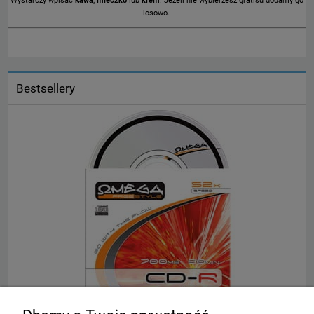
Wystarczy wpisać
kawa
,
mleczko
lub
krem
. Jeżeli nie wybierzesz gratisu dodamy go
losowo.
Bestsellery