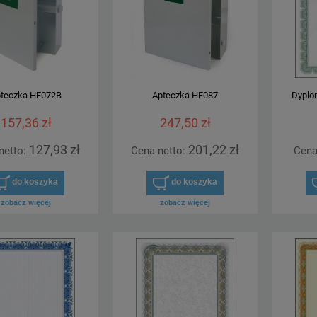
teczka HF072B
Apteczka HF087
Dyplo
157,36 zł
247,50 zł
127,93 zł
201,22 zł
netto:
Cena netto:
Cena
do koszyka
do koszyka
zobacz więcej
zobacz więcej