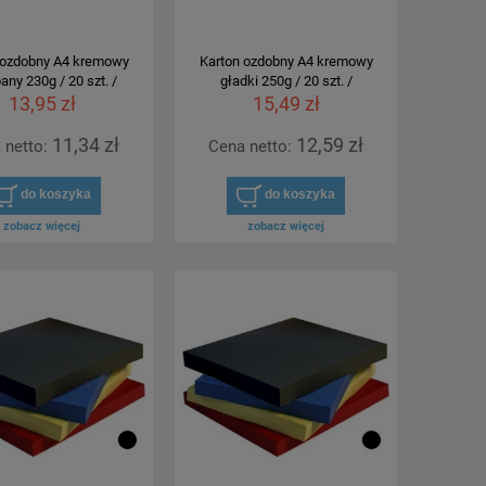
 ozdobny A4 kremowy
Karton ozdobny A4 kremowy
any 230g / 20 szt. /
gładki 250g / 20 szt. /
13,95 zł
15,49 zł
ony
Skoroszyt plastik A4 BANTEX zielony do
Skoroszyt plastik 
11,34 zł
12,59 zł
 netto:
Cena netto:
wpinania w segregator
wpinania w
do koszyka
do koszyka
1,10 zł
1,1
zobacz więcej
zobacz więcej
do koszyka
do ko