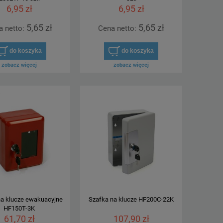
6,95 zł
6,95 zł
5,65 zł
5,65 zł
a netto:
Cena netto:
do koszyka
do koszyka
zobacz więcej
zobacz więcej
na klucze ewakuacyjne
Szafka na klucze HF200C-22K
HF150T-3K
61,70 zł
107,90 zł