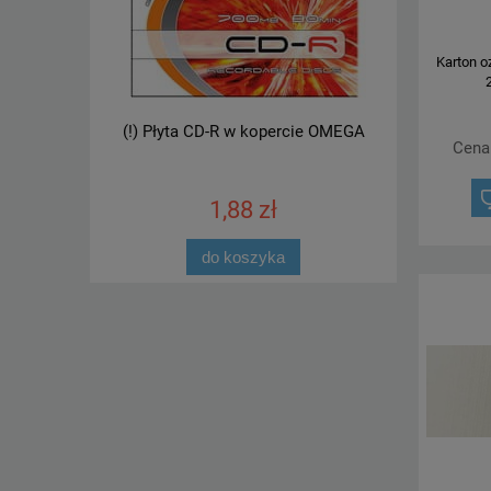
Karton o
2
nkiem
(!) Płyta CD-R w kopercie OMEGA
Skoroszyt p
Cena
wp
1,88 zł
do koszyka