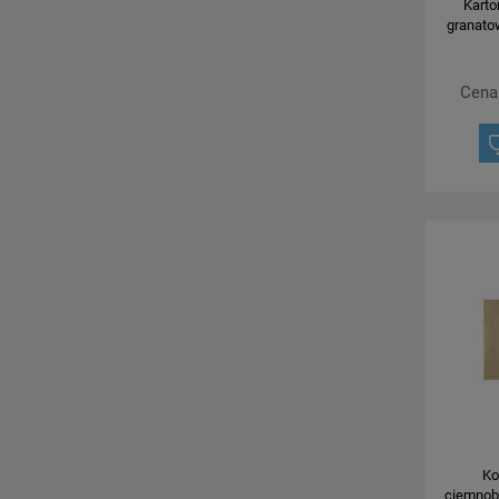
Karto
granatow
Cena
Ko
ciemnob