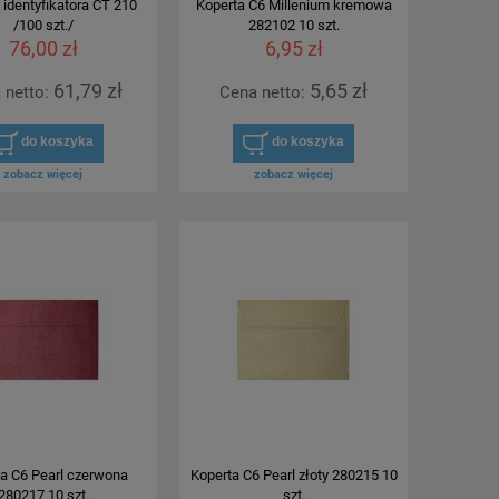
 identyfikatora CT 210
Koperta C6 Millenium kremowa
/100 szt./
282102 10 szt.
76,00 zł
6,95 zł
61,79 zł
5,65 zł
 netto:
Cena netto:
do koszyka
do koszyka
zobacz więcej
zobacz więcej
a C6 Pearl czerwona
Koperta C6 Pearl złoty 280215 10
280217 10 szt.
szt.