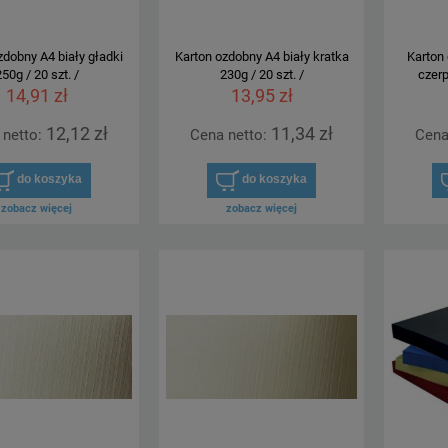
zdobny A4 biały gładki
Karton ozdobny A4 biały kratka
Karton
50g / 20 szt. /
230g / 20 szt. /
czerp
14,91 zł
13,95 zł
lastik A4 BANTEX czarny do
Skoroszyt plastik A4 BANTEX czerw
12,12 zł
11,34 zł
 netto:
Cena netto:
Cena
inania w segregator
do wpinania w segregator
do koszyka
do koszyka
1,10 zł
1,10 zł
zobacz więcej
zobacz więcej
do koszyka
do koszyka