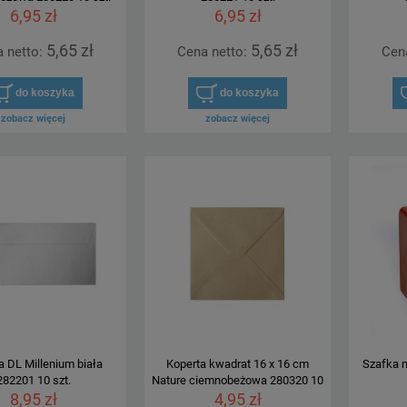
6,95 zł
6,95 zł
5,65 zł
5,65 zł
 netto:
Cena netto:
Cen
do koszyka
do koszyka
zobacz więcej
zobacz więcej
a DL Millenium biała
Koperta kwadrat 16 x 16 cm
Szafka 
282201 10 szt.
Nature ciemnobeżowa 280320 10
8,95 zł
4,95 zł
szt.